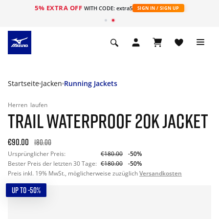
5% EXTRA OFF
t
WITH CODE: extra5
SIGN IN / SIGN UP
Startseite
Jacken
Running Jackets
Herren
laufen
TRAIL WATERPROOF 20K JACKET
€90.00
180.00
Ursprünglicher Preis:
€180.00
-50%
Bester Preis der letzten 30 Tage:
€180.00
-50%
Preis inkl. 19% MwSt., möglicherweise zuzüglich
Versandkosten
UP TO -50%