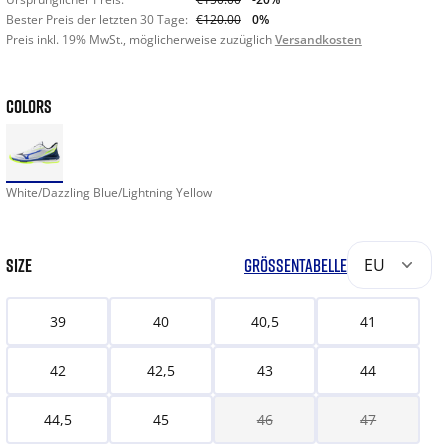
Bester Preis der letzten 30 Tage:
€120.00
0%
Preis inkl. 19% MwSt., möglicherweise zuzüglich
Versandkosten
COLORS
White/Dazzling Blue/Lightning Yellow
SIZE
GRÖSSENTABELLE
EU
39
40
40,5
41
42
42,5
43
44
44,5
45
46
47