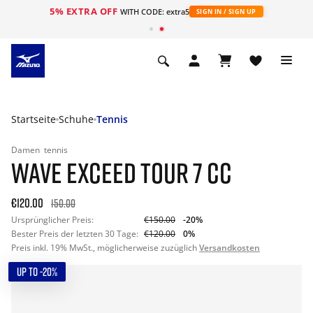
5% EXTRA OFF
t
WITH CODE: extra5
SIGN IN / SIGN UP
Startseite
Schuhe
Tennis
Damen
tennis
WAVE EXCEED TOUR 7 CC
€120.00
150.00
Ursprünglicher Preis:
€150.00
-20%
Bester Preis der letzten 30 Tage:
€120.00
0%
Preis inkl. 19% MwSt., möglicherweise zuzüglich
Versandkosten
UP TO -20%