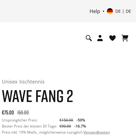
Help
DE | DE
Unisex
tischtennis
WAVE FANG 2
Ursprünglicher Preis: €150.00. 30-Tage-Bestpreis: €90.00. 
€75.00
150.00
Ursprünglicher Preis:
€150.00
-50%
Bester Preis der letzten 30 Tage:
€90.00
-16.7%
Preis inkl. 19% MwSt., möglicherweise zuzüglich
Versandkosten