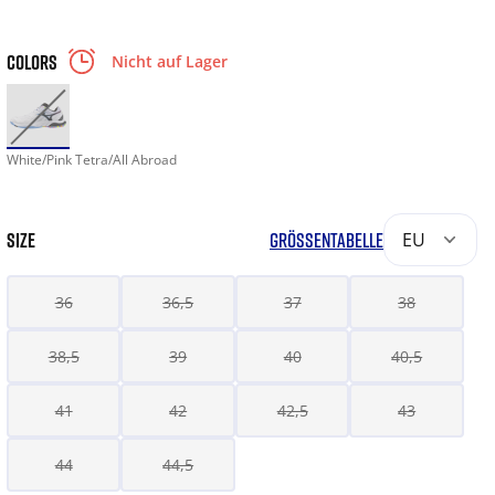
COLORS
Nicht auf Lager
White/Pink Tetra/All Abroad
SIZE
GRÖSSENTABELLE
EU
36
36,5
37
38
38,5
39
40
40,5
41
42
42,5
43
44
44,5