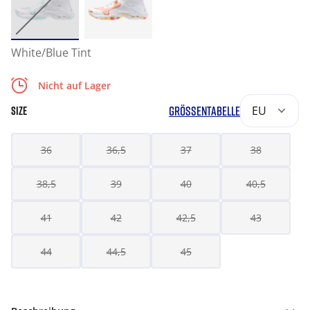
White/Blue Tint
Nicht auf Lager
GRÖSSENTABELLE
EU
SIZE
36
36,5
37
38
38,5
39
40
40,5
41
42
42,5
43
44
44,5
45