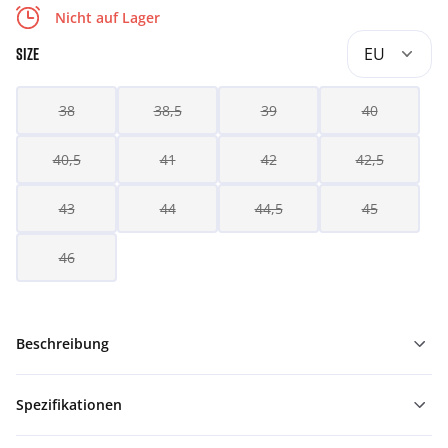
Nicht auf Lager
EU
SIZE
38
38,5
39
40
40,5
41
42
42,5
43
44
44,5
45
46
Beschreibung
Spezifikationen