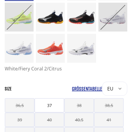
White/Fiery Coral 2/Citrus
GRÖSSENTABELLE
EU
SIZE
36,5
37
38
38,5
39
40
40,5
41