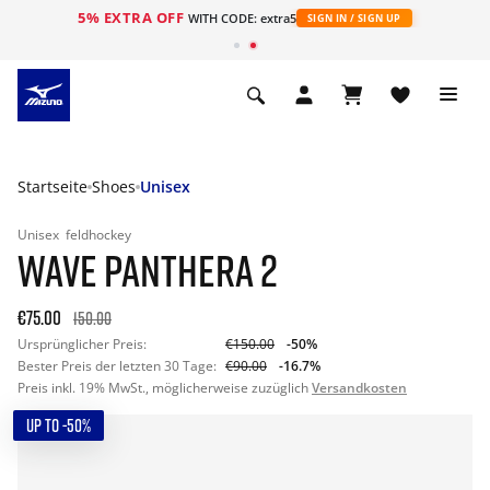
5% EXTRA OFF
t
WITH CODE: extra5
SIGN IN / SIGN UP
Startseite
Shoes
Unisex
Unisex
feldhockey
WAVE PANTHERA 2
€75.00
150.00
Ursprünglicher Preis:
€150.00
-50%
Bester Preis der letzten 30 Tage:
€90.00
-16.7%
Preis inkl. 19% MwSt., möglicherweise zuzüglich
Versandkosten
UP TO -50%