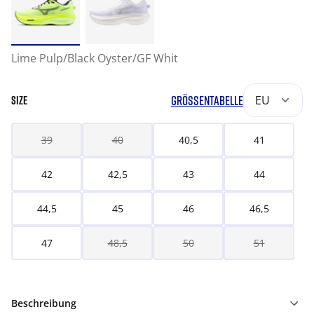
Lime Pulp/Black Oyster/GF Whit
GRÖSSENTABELLE
EU
SIZE
39
40
40,5
41
42
42,5
43
44
44,5
45
46
46,5
47
48,5
50
51
Beschreibung