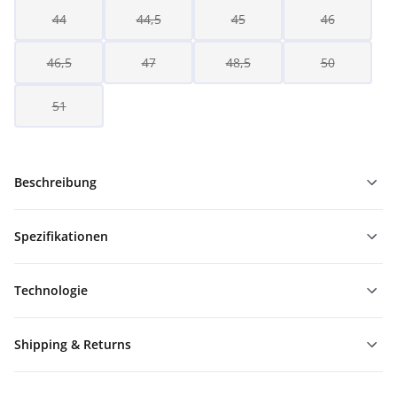
44
44,5
45
46
46,5
47
48,5
50
51
Beschreibung
Spezifikationen
Technologie
Shipping & Returns