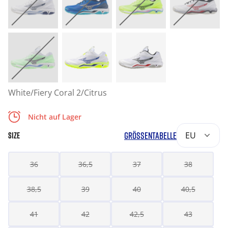
White/Fiery Coral 2/Citrus
Nicht auf Lager
GRÖSSENTABELLE
EU
SIZE
36
36,5
37
38
38,5
39
40
40,5
41
42
42,5
43