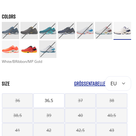
COLORS
White/BRibbon/MP Gold
SIZE
GRÖSSENTABELLE
EU
36
36,5
37
38
38,5
39
40
40,5
41
42
42,5
43