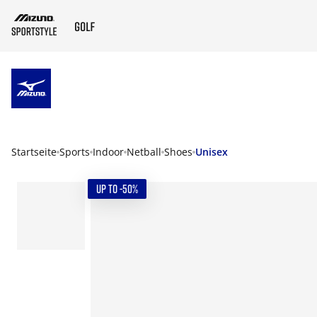
ZUM HAUPTINHALT SPRINGEN
Startseite
Sports
Indoor
Netball
Shoes
Unisex
UP TO -50%