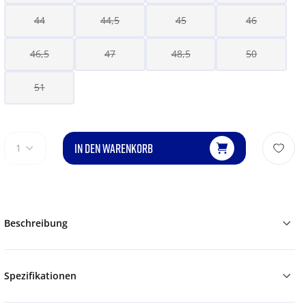
44
44,5
45
46
46,5
47
48,5
50
51
IN DEN WARENKORB
1
Beschreibung
Spezifikationen