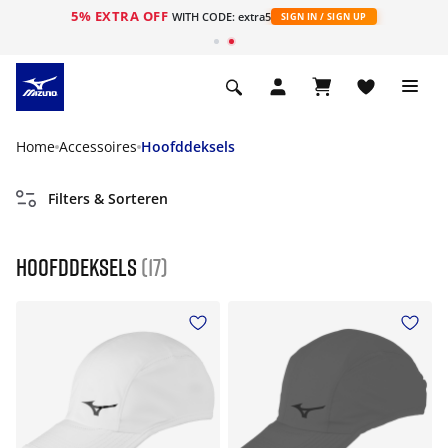
5% EXTRA OFF
ht
WITH CODE: extra5
SIGN IN / SIGN UP
Home
Accessoires
Hoofddeksels
Filters & Sorteren
Hoofddeksels
(17)