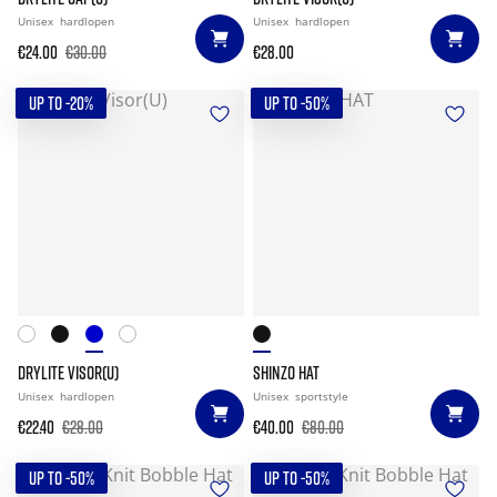
Unisex
hardlopen
Unisex
hardlopen
€24.00
€30.00
€28.00
UP TO -20%
UP TO -50%
DRYLITE VISOR(U)
SHINZO HAT
Unisex
hardlopen
Unisex
sportstyle
€22.40
€28.00
€40.00
€80.00
UP TO -50%
UP TO -50%