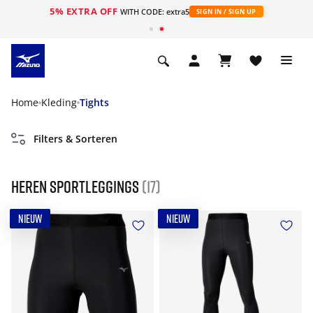
5% EXTRA OFF
ht
WITH CODE: extra5
SIGN IN / SIGN UP
Home
Kleding
Tights
Filters & Sorteren
Heren sportleggings
(17)
NIEUW
NIEUW