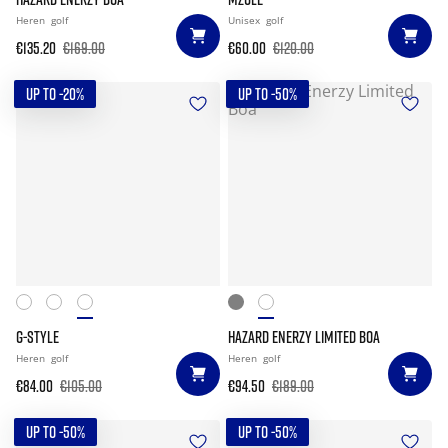
Heren
golf
Unisex
golf
€135.20
€169.00
€60.00
€120.00
UP TO -20%
UP TO -50%
G-STYLE
HAZARD ENERZY LIMITED BOA
Heren
golf
Heren
golf
€84.00
€105.00
€94.50
€189.00
UP TO -50%
UP TO -50%