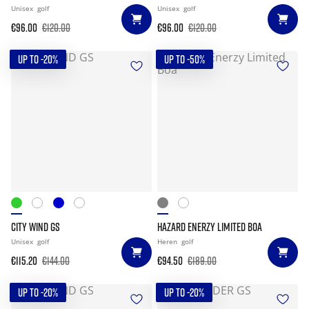
Unisex
golf
Unisex
golf
€96.00
€120.00
€96.00
€120.00
UP TO -20%
UP TO -50%
CITY WIND GS
HAZARD ENERZY LIMITED BOA
Unisex
golf
Heren
golf
€115.20
€144.00
€94.50
€189.00
UP TO -20%
UP TO -20%