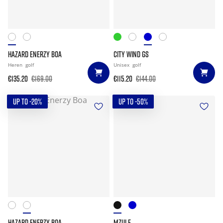
HAZARD ENERZY BOA
CITY WIND GS
Heren
golf
Unisex
golf
€135.20
€169.00
€115.20
€144.00
UP TO -20%
UP TO -50%
HAZARD ENERZY BOA
MZULE