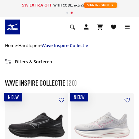
5% EXTRA OFF
ht
WITH CODE: extra5
SIGN IN / SIGN UP
Home
Hardlopen
Wave Inspire Collectie
Filters & Sorteren
Wave Inspire Collectie
(20)
NIEUW
NIEUW