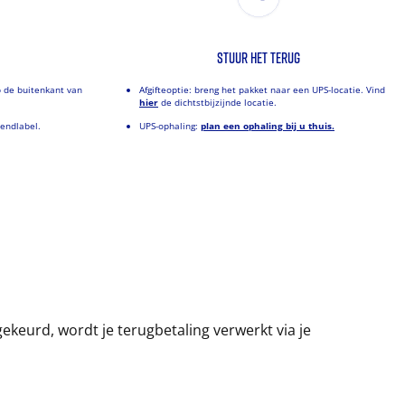
STUUR HET TERUG
p de buitenkant van
Afgifteoptie: breng het pakket naar een UPS-locatie. Vind
hier
de dichtstbijzijnde locatie.
zendlabel.
UPS-ophaling:
plan een ophaling bij u thuis.
ekeurd, wordt je terugbetaling verwerkt via je