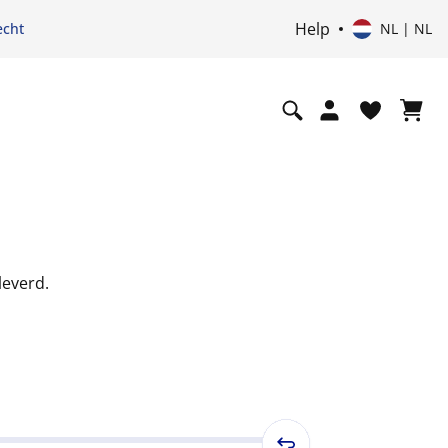
Help
echt
NL | NL
leverd.