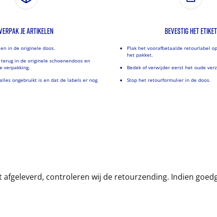
VERPAK JE ARTIKELEN
BEVESTIG HET ETIKET
len in de originele doos.
Plak het voorafbetaalde retourlabel o
het pakket.
 terug in de originele schoenendoos en
e verpakking.
Bedek of verwijder eerst het oude ver
alles ongebruikt is en dat de labels er nog
Stop het retourformulier in de doos.
t afgeleverd, controleren wij de retourzending. Indien goedg