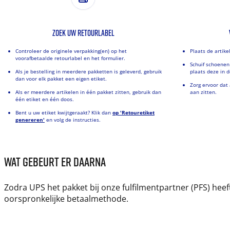
ZOEK UW RETOURLABEL
Controleer de originele verpakking(en) op het
Plaats de artike
voorafbetaalde retourlabel en het formulier.
Schuif schoenen
Als je bestelling in meerdere pakketten is geleverd, gebruik
plaats deze in d
dan voor elk pakket een eigen etiket.
Zorg ervoor dat 
Als er meerdere artikelen in één pakket zitten, gebruik dan
aan zitten.
één etiket en één doos.
Bent u uw etiket kwijtgeraakt? Klik dan
op 'Retouretiket
genereren'
en volg de instructies.
WAT GEBEURT ER DAARNA
Zodra UPS het pakket bij onze fulfilmentpartner (PFS) heef
oorspronkelijke betaalmethode.