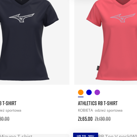
B T-SHIRT
ATHLETICS RB T-SHIRT
ież sportowa
KOBIETA
odzież sportowa
30.00
zł65.00
zł130.00