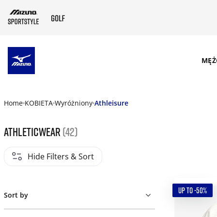
SKIP TO MAIN CONTENT
MĘŻ
Home
KOBIETA
Wyróżniony
Athleisure
Athleticwear
(42)
Hide Filters & Sort
UP TO -50%
Sort by