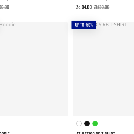
30.00
zł104.00
zł130.00
UP TO -50%
OODIE
ATHLETICS RB T-SHIRT