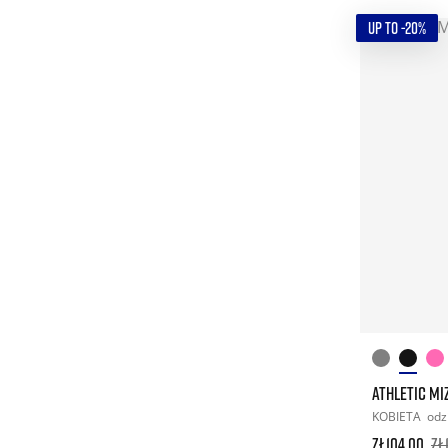
UP TO -20%
ATHLETIC MI
KOBIETA
odz
zł104.00
zł