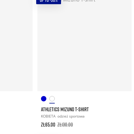
UP TO -50%
ATHLETICS MIZUNO T-SHIRT
KOBIETA
odzież sportowa
zł65.00
zł130.00