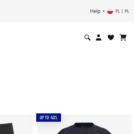
Help
PL | PL
UP TO -50%