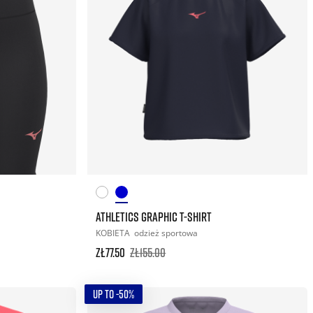
ATHLETICS GRAPHIC T-SHIRT
KOBIETA
odzież sportowa
zł77.50
zł155.00
UP TO -50%