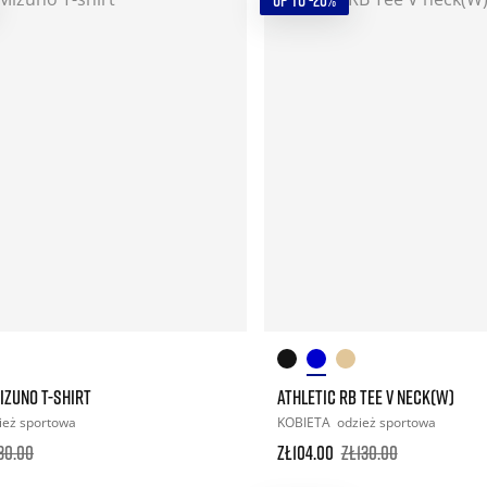
UP TO -20%
IZUNO T-SHIRT
ATHLETIC RB TEE V NECK(W)
ież sportowa
KOBIETA
odzież sportowa
30.00
zł104.00
zł130.00