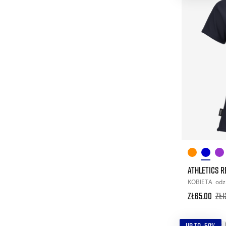
ATHLETICS R
KOBIETA
odz
zł65.00
zł1