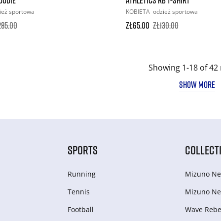
ież sportowa
KOBIETA
odzież sportowa
285.00
zł65.00
zł130.00
Showing 1-18 of 42 
SHOW MORE
SPORTS
COLLECT
Running
Mizuno Ne
Tennis
Mizuno Ne
Football
Wave Rebel