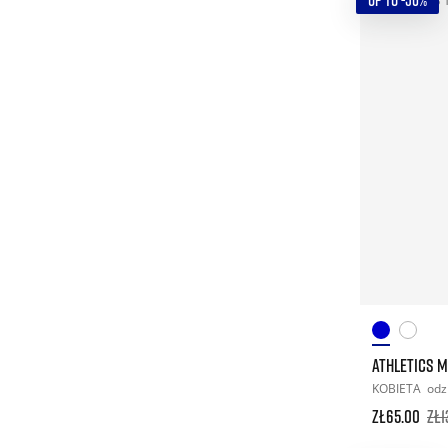
UP TO -50%
ATHLETICS M
KOBIETA
odz
zł65.00
zł1