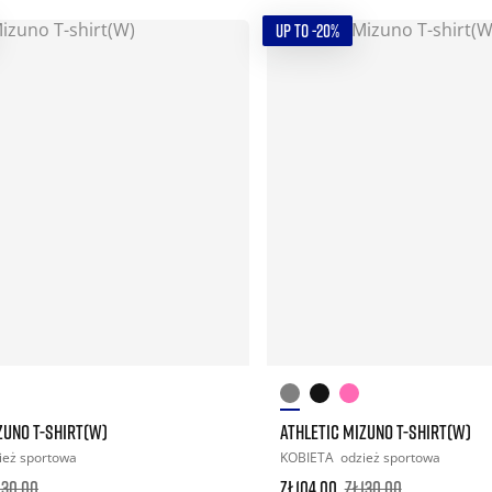
UP TO -20%
ZUNO T-SHIRT(W)
ATHLETIC MIZUNO T-SHIRT(W)
ież sportowa
KOBIETA
odzież sportowa
130.00
zł104.00
zł130.00