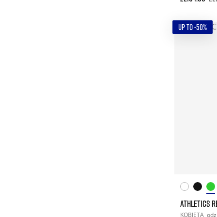
UP TO -50%
ATHLETICS R
KOBIETA
odz