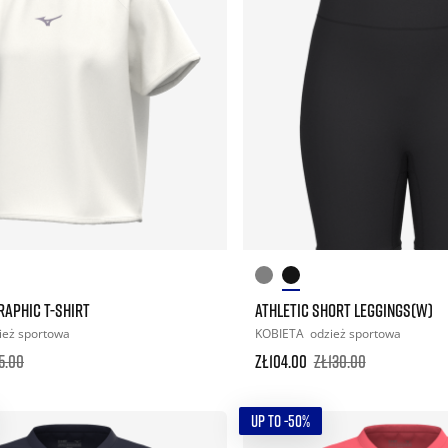
RAPHIC T-SHIRT
ATHLETIC SHORT LEGGINGS(W)
ież sportowa
KOBIETA
odzież sportowa
5.00
zł104.00
zł130.00
UP TO -50%