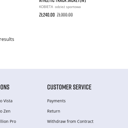
KOBIETA
odzież sportowa
zł240.00
zł300.00
results
IONS
CUSTOMER SERVICE
o Vista
Payments
o Zen
Return
lion Pro
Withdraw from Сontract