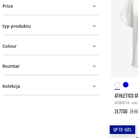
Price
typ produktu
Colour
Rozmiar
Kolekcja
ATHLETICS G
KOBIETA
odz
zł77.50
zł15
UP TO -50%