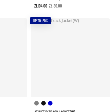
zł104.00
zł130.00
UP TO -20%
ATHLETIC TRACK JACKET(W)