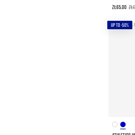
zł65.00
zł1
UP TO -50%
ATHLETICS H