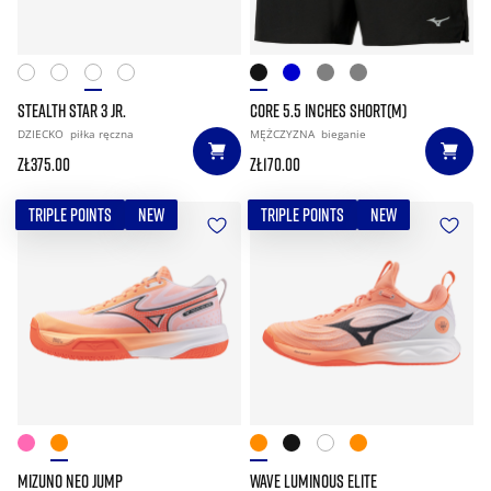
STEALTH STAR 3 JR.
CORE 5.5 INCHES SHORT(M)
DZIECKO
piłka ręczna
MĘŻCZYZNA
bieganie
zł375.00
zł170.00
TRIPLE POINTS
NEW
TRIPLE POINTS
NEW
MIZUNO NEO JUMP
WAVE LUMINOUS ELITE