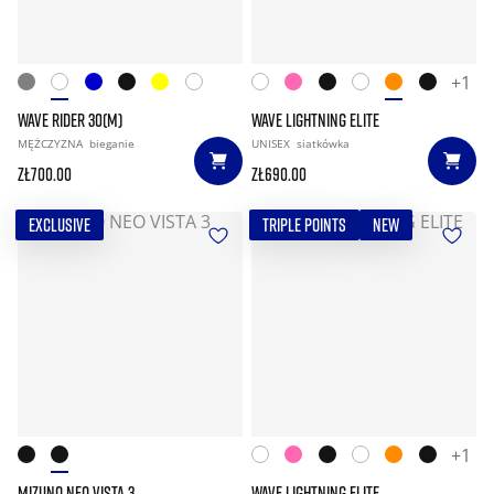
+1
WAVE RIDER 30(M)
WAVE LIGHTNING ELITE
MĘŻCZYZNA
bieganie
UNISEX
siatkówka
zł700.00
zł690.00
EXCLUSIVE
TRIPLE POINTS
NEW
+1
MIZUNO NEO VISTA 3
WAVE LIGHTNING ELITE