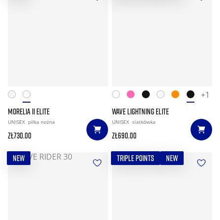
+1
MORELIA II ELITE
WAVE LIGHTNING ELITE
UNISEX
piłka nożna
UNISEX
siatkówka
zł730.00
zł690.00
NEW
TRIPLE POINTS
NEW