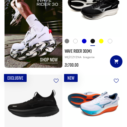
WAVE RIDER 30(M)
MĘŻCZYZNA
bieganie
SHOP NOW
zł700.00
EXCLUSIVE
NEW