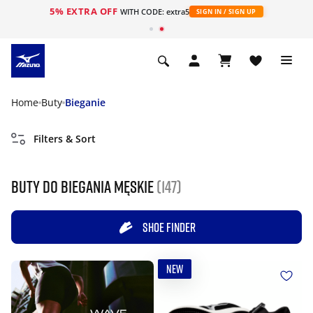
5% EXTRA OFF
WITH CODE: extra5
SIGN IN / SIGN UP
Home
Buty
Bieganie
Filters & Sort
Buty do biegania męskie
(147)
SHOE FINDER
NEW