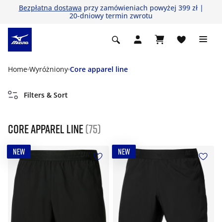
Bezpłatna dostawa
przy zamówieniach powyżej 399 zł |
20-dniowy termin zwrotu
Home
Wyróżniony
Core apparel line
Filters & Sort
Core apparel line
(75)
NEW
NEW