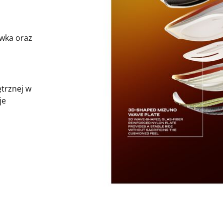
wka oraz
trznej w
je