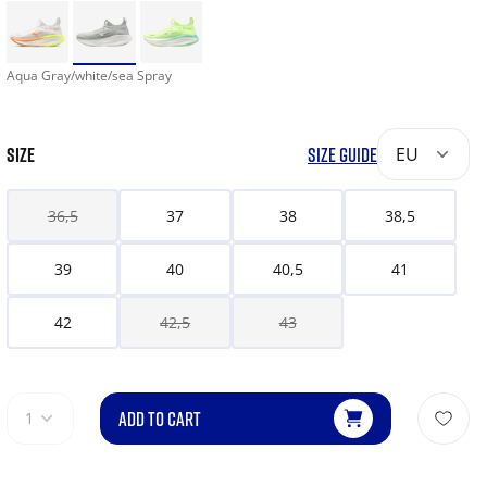
Aqua Gray/white/sea Spray
SIZE
SIZE GUIDE
EU
36,5
37
38
38,5
39
40
40,5
41
42
42,5
43
ADD TO CART
1