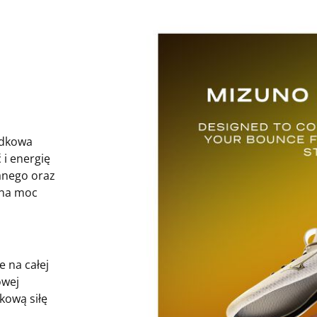
dkowa
i energię
anego oraz
ana moc
 na całej
owej
kową siłę