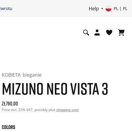
Help
zwrotu
PL | PL
KOBIETA
bieganie
MIZUNO NEO VISTA 3
Current price: 790.00. Price incl. 23% VAT and possibly shi
zł790.00
Price incl. 23% VAT, possibly plus
shipping cost
COLORS