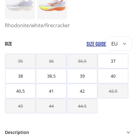
Rhodonite/white/firecracker
SIZE GUIDE
EU
SIZE
35
36
36,5
37
38
38,5
39
40
40,5
41
42
42,5
43
44
44,5
Description