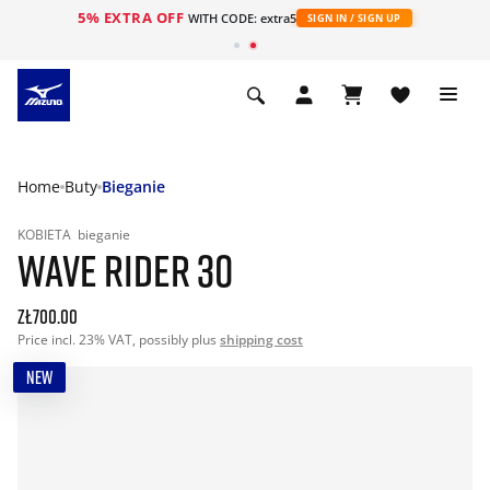
5% EXTRA OFF
WITH CODE: extra5
SIGN IN / SIGN UP
Home
Buty
Bieganie
KOBIETA
bieganie
WAVE RIDER 30
zł700.00
Price incl. 23% VAT, possibly plus
shipping cost
NEW