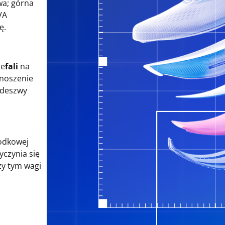
a; górna
VA
ę.
ie
fali
na
enoszenie
podeszwy
odkowej
czynia się
zy tym wagi