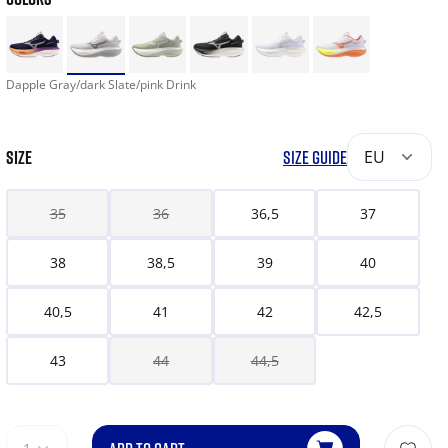
Dapple Gray/dark Slate/pink Drink
SIZE
SIZE GUIDE
EU
35
36
36,5
37
38
38,5
39
40
40,5
41
42
42,5
43
44
44,5