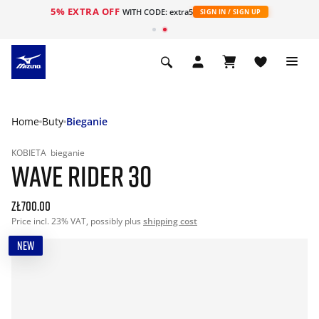
5% EXTRA OFF
WITH CODE: extra5
SIGN IN / SIGN UP
Home
Buty
Bieganie
KOBIETA
bieganie
WAVE RIDER 30
zł700.00
Price incl. 23% VAT, possibly plus
shipping cost
NEW