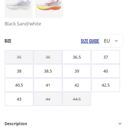
Black Sand/white
SIZE GUIDE
EU
SIZE
35
36
36,5
37
38
38,5
39
40
40,5
41
42
42,5
43
44
44,5
Description