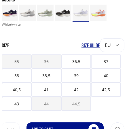
White/white
SIZE
SIZE GUIDE
EU
35
36
36,5
37
38
38,5
39
40
40,5
41
42
42,5
43
44
44,5