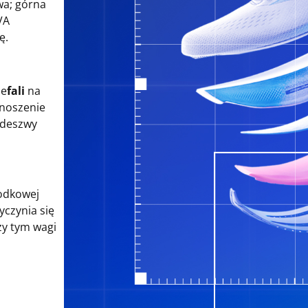
a; górna
VA
ę.
ie
fali
na
enoszenie
podeszwy
odkowej
czynia się
zy tym wagi