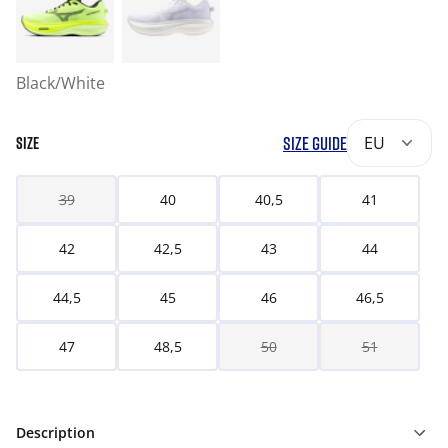
Black/White
SIZE GUIDE
EU
SIZE
39
40
40,5
41
42
42,5
43
44
44,5
45
46
46,5
47
48,5
50
51
Description