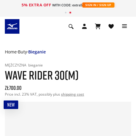
5% EXTRA OFF
WITH CODE: extra5
SIGN IN / SIGN UP
Home
Buty
Bieganie
MĘŻCZYZNA
bieganie
WAVE RIDER 30(M)
zł700.00
Price incl. 23% VAT, possibly plus
shipping cost
NEW