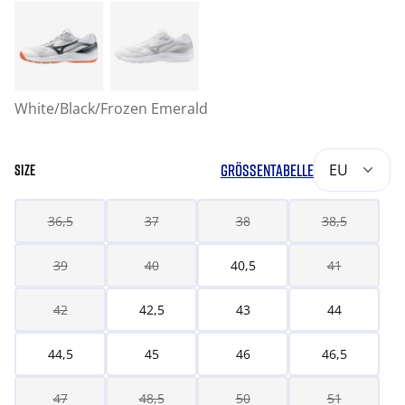
White/Black/Frozen Emerald
GRÖSSENTABELLE
EU
SIZE
36,5
37
38
38,5
39
40
40,5
41
42
42,5
43
44
44,5
45
46
46,5
47
48,5
50
51