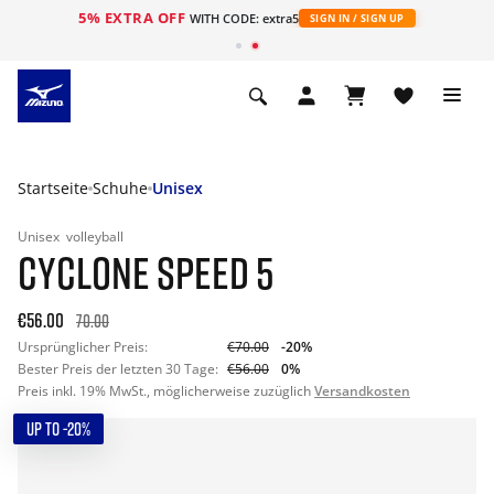
5% EXTRA OFF
t
WITH CODE: extra5
SIGN IN / SIGN UP
Startseite
Schuhe
Unisex
Unisex
volleyball
CYCLONE SPEED 5
€56.00
70.00
Ursprünglicher Preis:
€70.00
-20%
Bester Preis der letzten 30 Tage:
€56.00
0%
Preis inkl. 19% MwSt., möglicherweise zuzüglich
Versandkosten
UP TO -20%