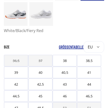
White/Black/Fiery Red
GRÖSSENTABELLE
EU
SIZE
36,5
37
38
38,5
39
40
40,5
41
42
42,5
43
44
44,5
45
46
46,5
47
48,5
50
51