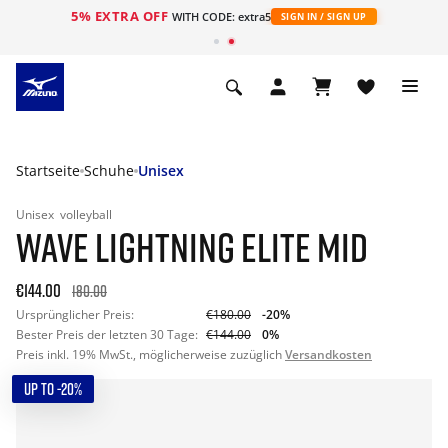
5% EXTRA OFF
t
WITH CODE: extra5
SIGN IN / SIGN UP
Startseite
Schuhe
Unisex
Unisex
volleyball
WAVE LIGHTNING ELITE MID
€144.00
180.00
Ursprünglicher Preis:
€180.00
-20%
Bester Preis der letzten 30 Tage:
€144.00
0%
Preis inkl. 19% MwSt., möglicherweise zuzüglich
Versandkosten
UP TO -20%