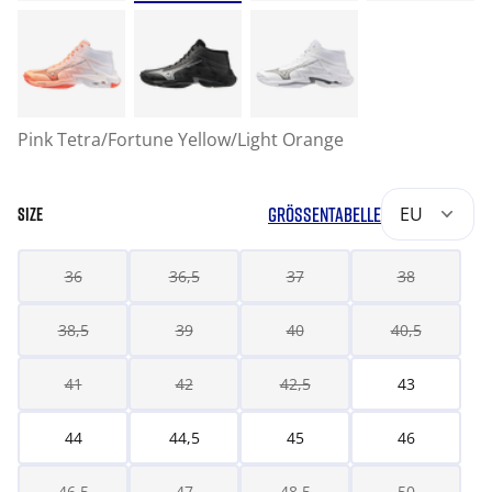
Pink Tetra/Fortune Yellow/Light Orange
GRÖSSENTABELLE
EU
SIZE
36
36,5
37
38
38,5
39
40
40,5
41
42
42,5
43
44
44,5
45
46
46,5
47
48,5
50