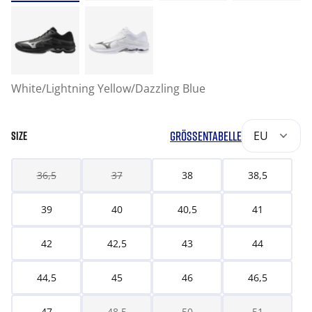
White/Lightning Yellow/Dazzling Blue
GRÖSSENTABELLE
EU
SIZE
36,5
37
38
38,5
39
40
40,5
41
42
42,5
43
44
44,5
45
46
46,5
47
48,5
50
51