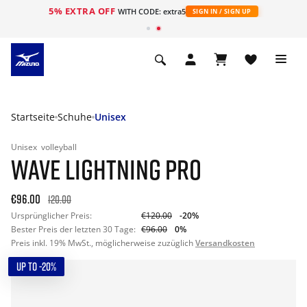
5% EXTRA OFF
t
WITH CODE: extra5
SIGN IN / SIGN UP
Startseite
Schuhe
Unisex
Unisex
volleyball
WAVE LIGHTNING PRO
€96.00
120.00
Ursprünglicher Preis:
€120.00
-20%
Bester Preis der letzten 30 Tage:
€96.00
0%
Preis inkl. 19% MwSt., möglicherweise zuzüglich
Versandkosten
UP TO -20%