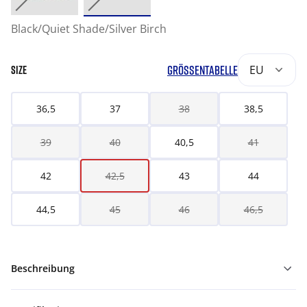
Black/Quiet Shade/Silver Birch
GRÖSSENTABELLE
EU
SIZE
36,5
37
38
38,5
39
40
40,5
41
42
42,5
43
44
44,5
45
46
46,5
Beschreibung