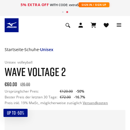
5% EXTRA OFF
t
WITH CODE: extra5
SIGN IN / SIGN UP
Startseite
Schuhe
Unisex
Unisex
volleyball
WAVE VOLTAGE 2
€60.00
120.00
Ursprünglicher Preis:
€120.00
-50%
Bester Preis der letzten 30 Tage:
€72.00
-16.7%
Preis inkl. 19% MwSt., möglicherweise zuzüglich
Versandkosten
UP TO -50%