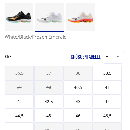
White/Black/Frozen Emerald
GRÖSSENTABELLE
EU
SIZE
36,5
37
38
38,5
39
40
40,5
41
42
42,5
43
44
44,5
45
46
46,5
47
48,5
50
51