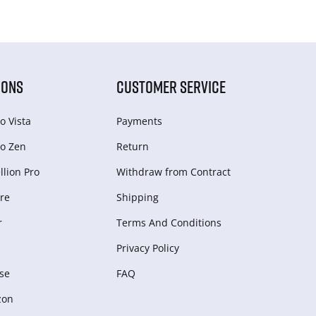
IONS
CUSTOMER SERVICE
o Vista
Payments
o Zen
Return
lion Pro
Withdraw from Сontract
re
Shipping
r
Terms And Conditions
Privacy Policy
se
FAQ
zon