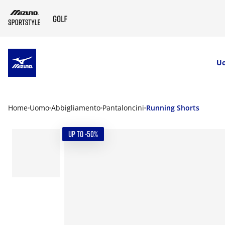
SKIP TO MAIN CONTENT
U
Home
Uomo
Abbigliamento
Pantaloncini
Running Shorts
UP TO -50%