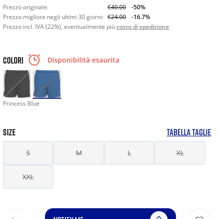
Prezzo originale:
€40.00
-50%
Prezzo migliore negli ultimi 30 giorni:
€24.00
-16.7%
Prezzo incl. IVA (22%), eventualmente più
costo di spedizione
COLORI
Disponibilità esaurita
Princess Blue
SIZE
TABELLA TAGLIE
S
M
L
XL
XXL