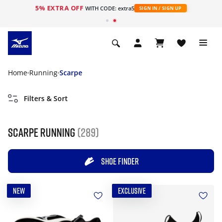
5% EXTRA OFF
WITH CODE: extra5
SIGN IN / SIGN UP
Home
Running
Scarpe
Filters & Sort
Scarpe running
(289)
SHOE FINDER
NEW
EXCLUSIVE