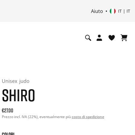
Aiuto
IT | IT
Unisex
judo
SHIRO
Current price: 27.00. Prezzo incl. IVA (22%) and possibly sh
€27.00
Prezzo incl. IVA (22%), eventualmente più
costo di spedizione
COLORI