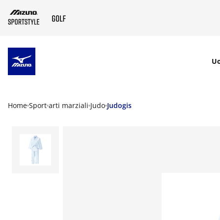
SKIP TO MAIN CONTENT
U
Home
Sport
arti marziali
Judo
Judogis