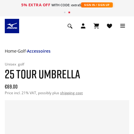
5% EXTRA OFF
ht
WITH CODE: extra5
SIGN IN / SIGN UP
Home
Golf
Accessoires
Unisex
golf
25 TOUR UMBRELLA
€69.00
Price incl. 21% VAT, possibly plus
shipping cost