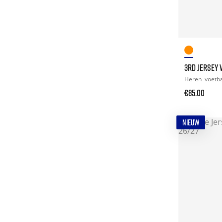
3RD JERSEY 
Heren
voetb
€85.00
NIEUW