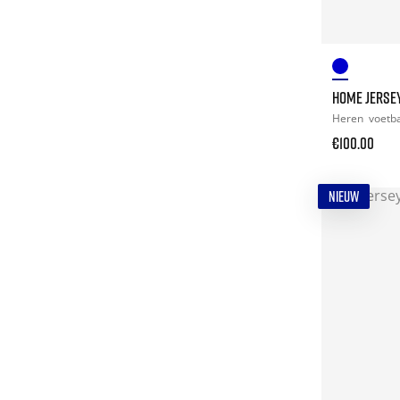
HOME JERSEY
Heren
voetb
€100.00
NIEUW