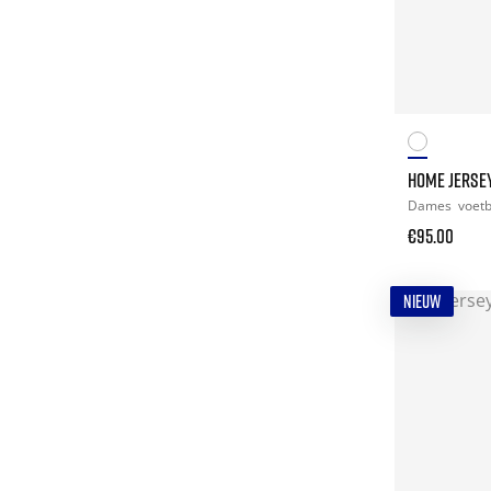
HOME JERSE
Dames
voetb
€95.00
NIEUW