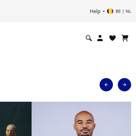
Help
BE | NL