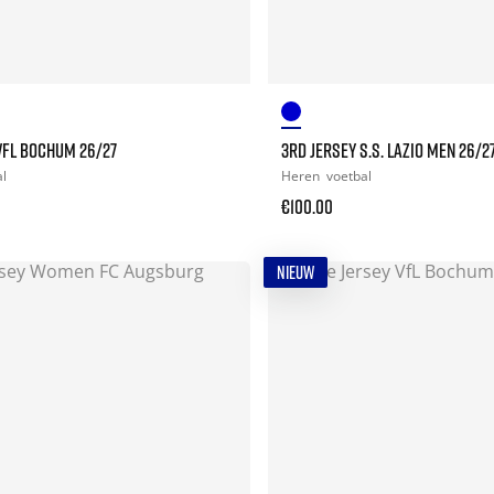
VFL BOCHUM 26/27
3RD JERSEY S.S. LAZIO MEN 26/2
al
Heren
voetbal
€100.00
NIEUW