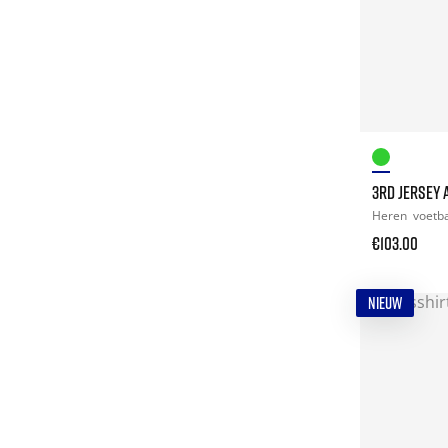
3RD JERSEY 
Heren
voetb
€103.00
NIEUW