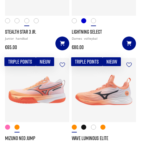
STEALTH STAR 3 JR.
LIGHTNING SELECT
Junior
handbal
Dames
volleybal
€65.00
€80.00
TRIPLE POINTS
NIEUW
TRIPLE POINTS
NIEUW
MIZUNO NEO JUMP
WAVE LUMINOUS ELITE