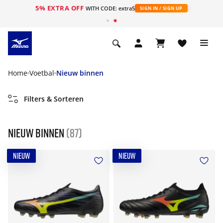
5% EXTRA OFF
ht
WITH CODE: extra5
SIGN IN / SIGN UP
Home
Voetbal
Nieuw binnen
Filters & Sorteren
Nieuw binnen
(87)
NIEUW
NIEUW