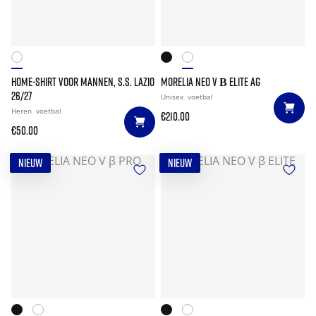
HOME-SHIRT VOOR MANNEN, S.S. LAZIO
MORELIA NEO V Β ELITE AG
26/27
Unisex
voetbal
Heren
voetbal
€210.00
€50.00
NIEUW
NIEUW