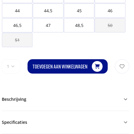
44
44,5
45
46
46,5
47
48,5
50
51
TOEVOEGEN AAN WINKELWAGEN
1
Beschrijving
Specificaties