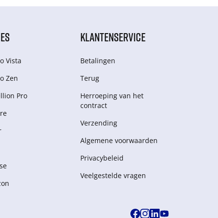
IES
KLANTENSERVICE
o Vista
Betalingen
o Zen
Terug
lion Pro
Herroeping van het
contract
re
Verzending
r
Algemene voorwaarden
Privacybeleid
se
Veelgestelde vragen
zon