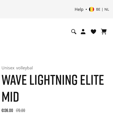
Help
BE | NL
Unisex
volleybal
WAVE LIGHTNING ELITE
MID
Original price: €170.00. 30-day best price: €136.00. -20% off
€136.00
170.00