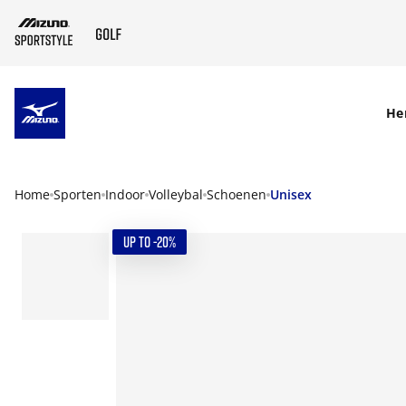
SKIP TO MAIN CONTENT
He
Home
Sporten
Indoor
Volleybal
Schoenen
Unisex
UP TO -20%