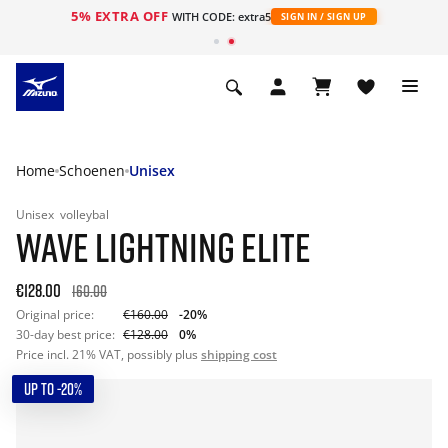
5% EXTRA OFF
ht
WITH CODE: extra5
SIGN IN / SIGN UP
Home
Schoenen
Unisex
Unisex
volleybal
WAVE LIGHTNING ELITE
€128.00
160.00
Original price:
€160.00
-20%
30-day best price:
€128.00
0%
Price incl. 21% VAT, possibly plus
shipping cost
UP TO -20%