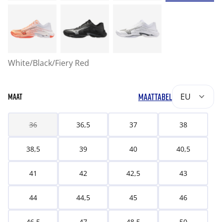
White/Black/Fiery Red
MAATTABEL
EU
MAAT
36
36,5
37
38
38,5
39
40
40,5
41
42
42,5
43
44
44,5
45
46
46,5
47
48,5
50