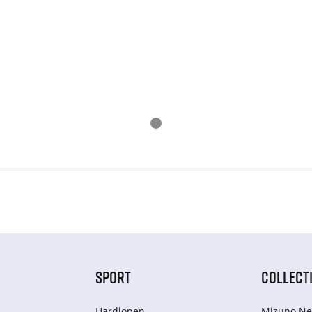
SPORT
COLLECT
Hardlopen
Mizuno Ne