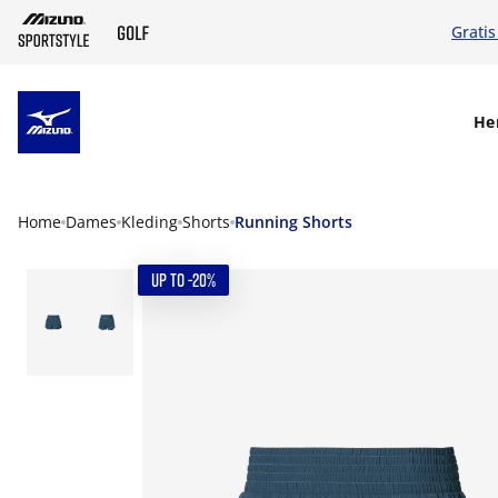
Gratis
SKIP TO MAIN CONTENT
He
Home
Dames
Kleding
Shorts
Running Shorts
UP TO -20%