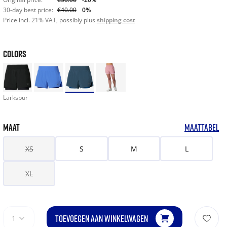
30-day best price:
€40.00
0%
Price incl. 21% VAT, possibly plus
shipping cost
COLORS
Larkspur
MAAT
MAATTABEL
XS
S
M
L
XL
TOEVOEGEN AAN WINKELWAGEN
1