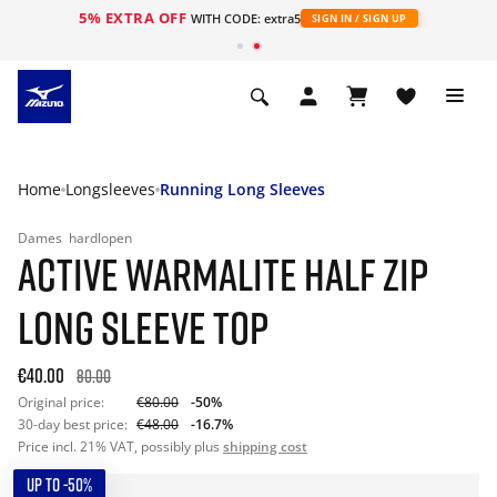
5% EXTRA OFF
ht
WITH CODE: extra5
SIGN IN / SIGN UP
Home
Longsleeves
Running Long Sleeves
Dames
hardlopen
ACTIVE WARMALITE HALF ZIP
LONG SLEEVE TOP
€40.00
80.00
Original price:
€80.00
-50%
30-day best price:
€48.00
-16.7%
Price incl. 21% VAT, possibly plus
shipping cost
UP TO -50%