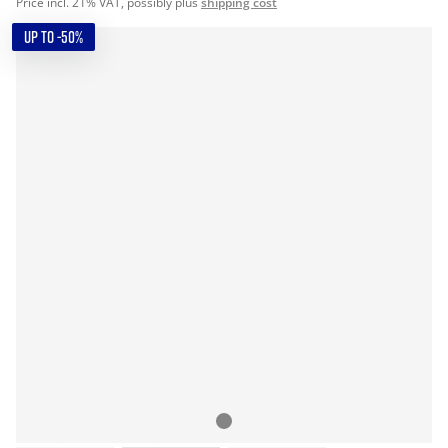
Price incl. 21% VAT, possibly plus
shipping cost
UP TO -50%