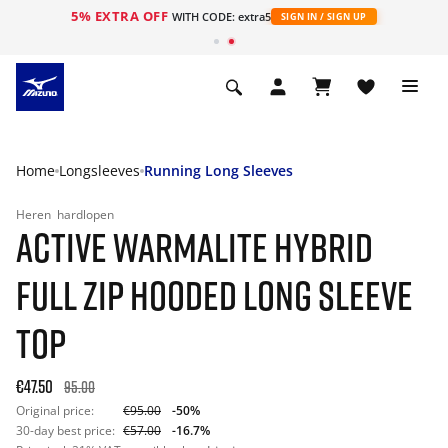
5% EXTRA OFF
ht
WITH CODE: extra5
SIGN IN / SIGN UP
Home
Longsleeves
Running Long Sleeves
Heren
hardlopen
ACTIVE WARMALITE HYBRID
FULL ZIP HOODED LONG SLEEVE
TOP
€47.50
95.00
Original price:
€95.00
-50%
30-day best price:
€57.00
-16.7%