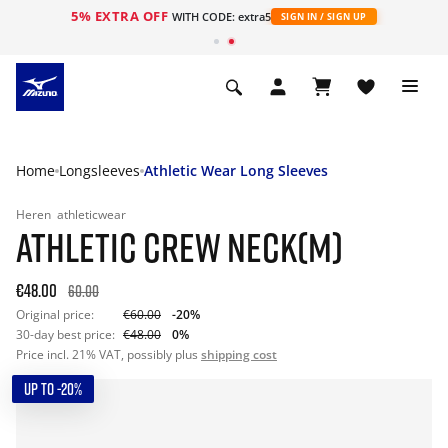
5% EXTRA OFF
ht
WITH CODE: extra5
SIGN IN / SIGN UP
Home
Longsleeves
Athletic Wear Long Sleeves
Heren
athleticwear
ATHLETIC CREW NECK(M)
€48.00
60.00
Original price:
€60.00
-20%
30-day best price:
€48.00
0%
Price incl. 21% VAT, possibly plus
shipping cost
UP TO -20%