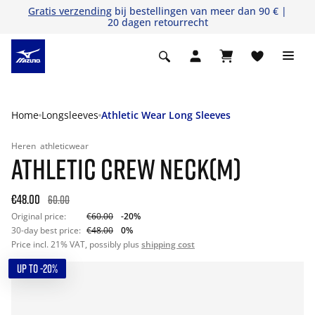
Gratis verzending
bij bestellingen van meer dan 90 € |
20 dagen retourrecht
Home
Longsleeves
Athletic Wear Long Sleeves
Heren
athleticwear
ATHLETIC CREW NECK(M)
€48.00
60.00
Original price:
€60.00
-20%
30-day best price:
€48.00
0%
Price incl. 21% VAT, possibly plus
shipping cost
UP TO -20%