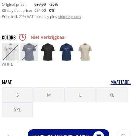
Original price:
€30.00
-20%
30-day best price:
€24.00
0%
Price incl. 21% VAT, possibly plus
shipping cost
COLORS
Niet Verkrijgbaar
WHITE
MAAT
MAATTABEL
S
M
L
XL
XXL