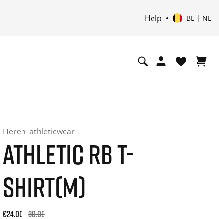
Help
BE | NL
Heren
athleticwear
ATHLETIC RB T-
SHIRT(M)
Original price: €30.00. 30-day best price: €24.00. -20% off or
€24.00
30.00