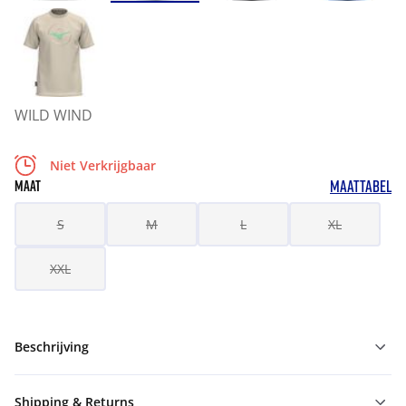
WILD WIND
Niet Verkrijgbaar
MAATTABEL
MAAT
S
M
L
XL
XXL
Beschrijving
Shipping & Returns