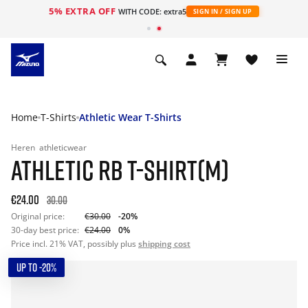
5% EXTRA OFF
ht
WITH CODE: extra5
SIGN IN / SIGN UP
Home
T-Shirts
Athletic Wear T-Shirts
Heren
athleticwear
ATHLETIC RB T-SHIRT(M)
€24.00
30.00
Original price:
€30.00
-20%
30-day best price:
€24.00
0%
Price incl. 21% VAT, possibly plus
shipping cost
UP TO -20%