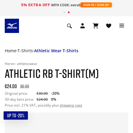
5% EXTRA OFF
ht
WITH CODE: extra5
SIGN IN / SIGN UP
Home
T-Shirts
Athletic Wear T-Shirts
Heren
athleticwear
ATHLETIC RB T-SHIRT(M)
€24.00
30.00
Original price:
€30.00
-20%
30-day best price:
€24.00
0%
Price incl. 21% VAT, possibly plus
shipping cost
UP TO -20%