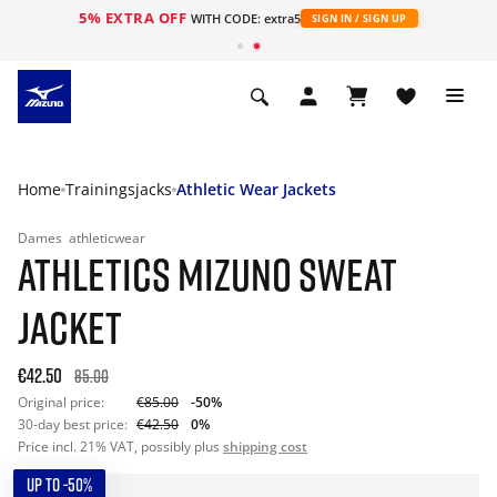
5% EXTRA OFF
ht
WITH CODE: extra5
SIGN IN / SIGN UP
Home
Trainingsjacks
Athletic Wear Jackets
Dames
athleticwear
ATHLETICS MIZUNO SWEAT
JACKET
€42.50
85.00
Original price:
€85.00
-50%
30-day best price:
€42.50
0%
Price incl. 21% VAT, possibly plus
shipping cost
UP TO -50%