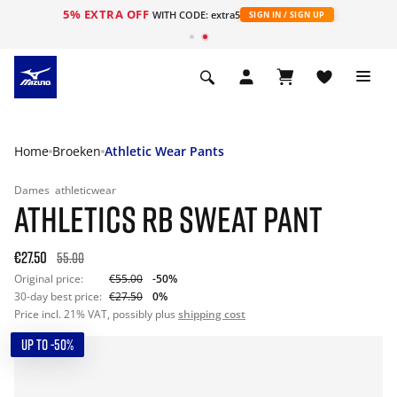
5% EXTRA OFF
ht
WITH CODE: extra5
SIGN IN / SIGN UP
Home
Broeken
Athletic Wear Pants
Dames
athleticwear
ATHLETICS RB SWEAT PANT
€27.50
55.00
Original price:
€55.00
-50%
30-day best price:
€27.50
0%
Price incl. 21% VAT, possibly plus
shipping cost
UP TO -50%